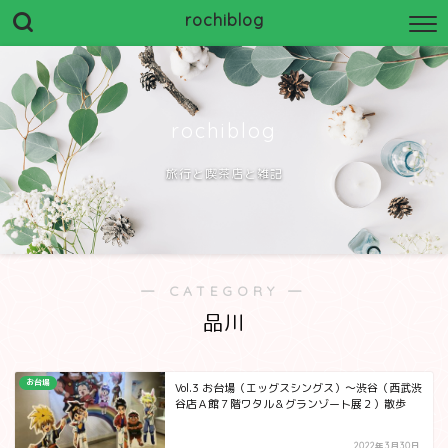
rochiblog
rochiblog
旅行と喫茶店と雑記
― CATEGORY ―
品川
お台場
Vol.3 お台場（エッグスシングス）～渋谷（西武渋
谷店Ａ館７階ワタル＆グランゾート展２）散歩
2022年3月30日